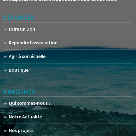
S’ENGAGER
Faire un Don
Rejoindre l’association
Agir à son échelle
Boutique
S’INFORMER
Qui sommes-nous ?
Notre Actualité
Nos projets