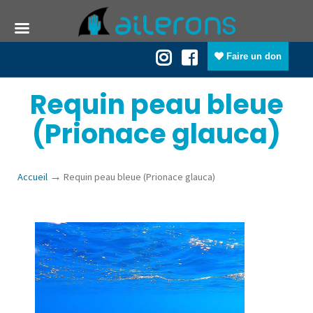
Faire un don
Requin peau bleue
(Prionace glauca)
→
Accueil
Requin peau bleue (Prionace glauca)