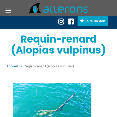
Faire un don
Requin-renard
(Alopias vulpinus)
→
Accueil
Requin-renard (Alopias vulpinus)