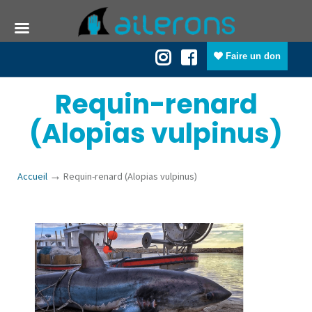
Faire un don
Requin-renard
(Alopias vulpinus)
→
Accueil
Requin-renard (Alopias vulpinus)