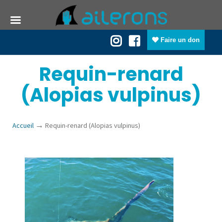
Faire un don
Requin-renard
(Alopias vulpinus)
→
Accueil
Requin-renard (Alopias vulpinus)