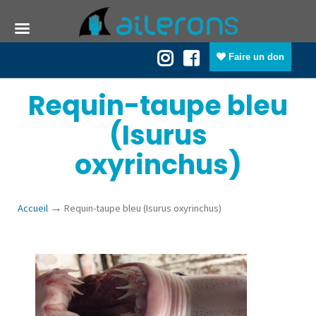
Faire un don
Requin-taupe bleu
(Isurus
oxyrinchus)
→
Accueil
Requin-taupe bleu (Isurus oxyrinchus)