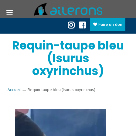
Faire un don
Requin-taupe bleu
(Isurus
oxyrinchus)
→
Accueil
Requin-taupe bleu (Isurus oxyrinchus)