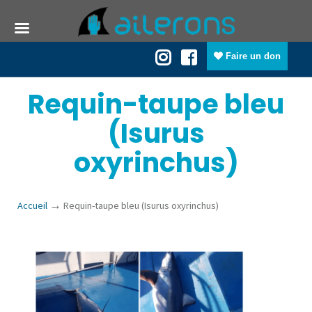
Faire un don
Requin-taupe bleu
(Isurus
oxyrinchus)
→
Accueil
Requin-taupe bleu (Isurus oxyrinchus)