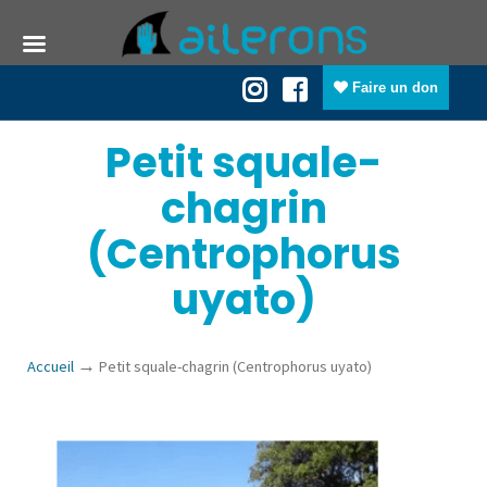
Faire un don
Petit squale-
chagrin
(Centrophorus
uyato)
→
Accueil
Petit squale-chagrin (Centrophorus uyato)