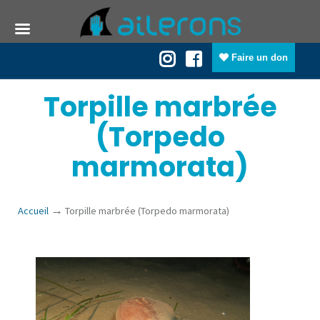
Faire un don
Torpille marbrée
(Torpedo
marmorata)
→
Accueil
Torpille marbrée (Torpedo marmorata)