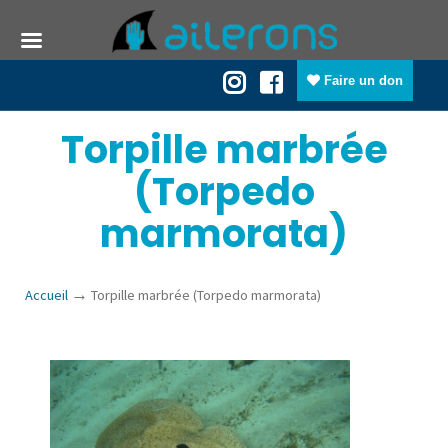
Faire un don
Torpille marbrée
(Torpedo
marmorata)
→
Accueil
Torpille marbrée (Torpedo marmorata)