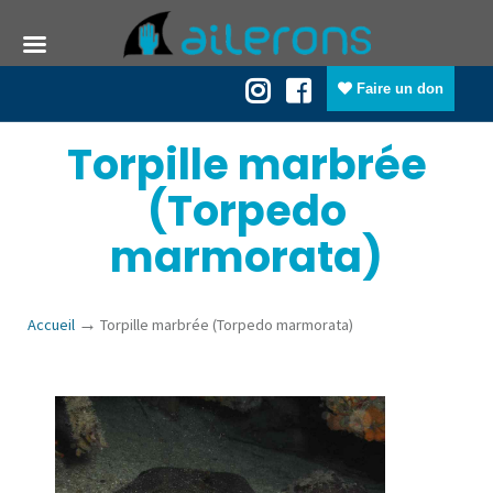
Faire un don
Torpille marbrée
(Torpedo
marmorata)
→
Accueil
Torpille marbrée (Torpedo marmorata)