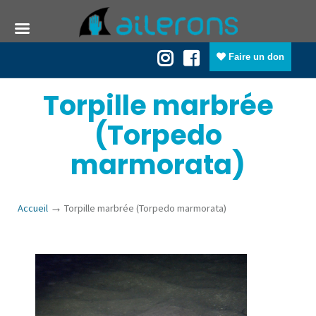
Faire un don
Torpille marbrée
(Torpedo
marmorata)
→
Accueil
Torpille marbrée (Torpedo marmorata)