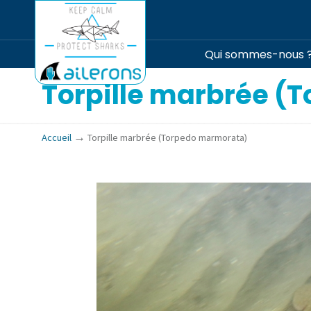
Qui sommes-nous 
Torpille marbrée (
→
Accueil
Torpille marbrée (Torpedo marmorata)