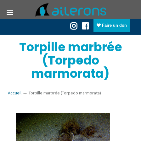
Faire un don
Torpille marbrée
(Torpedo
marmorata)
→
Accueil
Torpille marbrée (Torpedo marmorata)