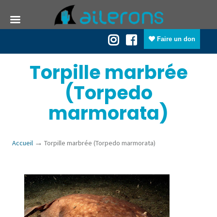
Faire un don
Torpille marbrée
(Torpedo
marmorata)
→
Accueil
Torpille marbrée (Torpedo marmorata)