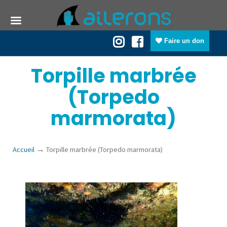
Faire un don
Torpille marbrée
(Torpedo
marmorata)
→
Accueil
Torpille marbrée (Torpedo marmorata)