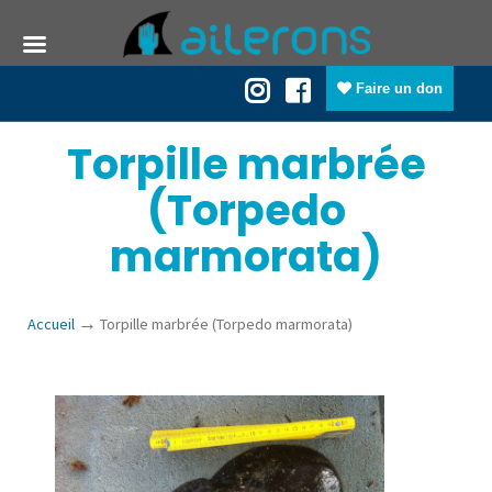
Faire un don
Torpille marbrée
(Torpedo
marmorata)
→
Accueil
Torpille marbrée (Torpedo marmorata)