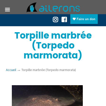
Faire un don
Torpille marbrée
(Torpedo
marmorata)
→
Accueil
Torpille marbrée (Torpedo marmorata)