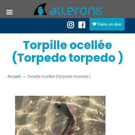
Faire un don
Torpille ocellée
(Torpedo torpedo )
→
Accueil
Torpille ocellée (Torpedo torpedo )