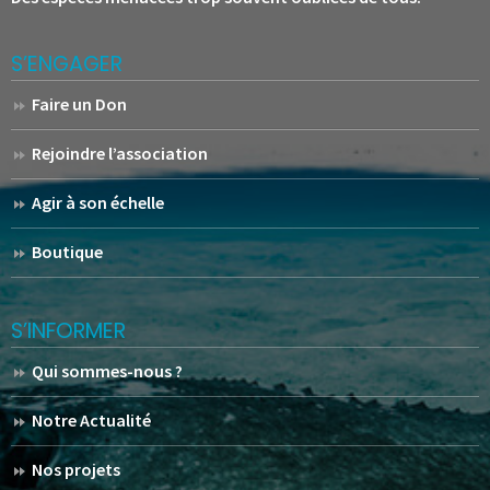
S’ENGAGER
Faire un Don
Rejoindre l’association
Agir à son échelle
Boutique
S’INFORMER
Qui sommes-nous ?
Notre Actualité
Nos projets