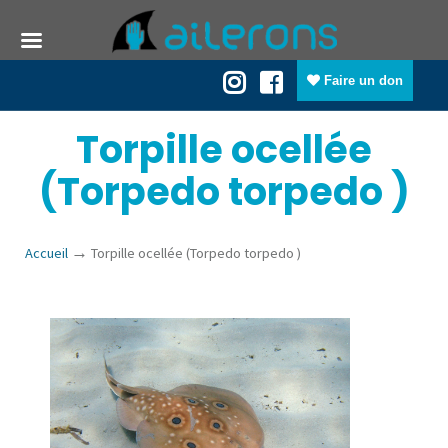
Faire un don
Torpille ocellée
(Torpedo torpedo )
→
Accueil
Torpille ocellée (Torpedo torpedo )