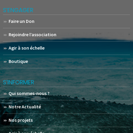
S’ENGAGER
Faire un Don
Rejoindre l’association
Agir à son échelle
Boutique
S’INFORMER
Qui sommes-nous ?
Notre Actualité
Nos projets