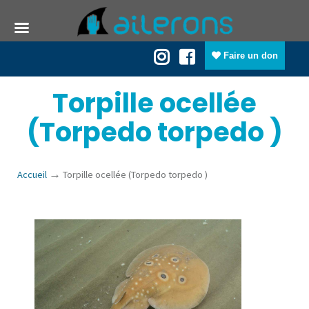
Faire un don
Torpille ocellée
(Torpedo torpedo )
→
Accueil
Torpille ocellée (Torpedo torpedo )