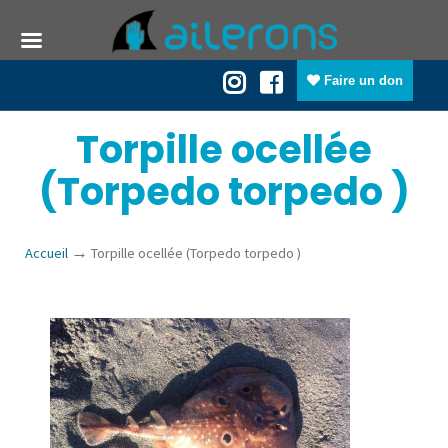
Faire un don
Torpille ocellée
(Torpedo torpedo )
→
Accueil
Torpille ocellée (Torpedo torpedo )