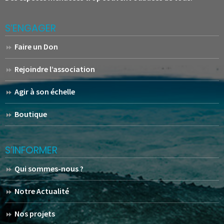
S’ENGAGER
Faire un Don
Rejoindre l’association
Agir à son échelle
Boutique
S’INFORMER
Qui sommes-nous ?
Notre Actualité
Nos projets