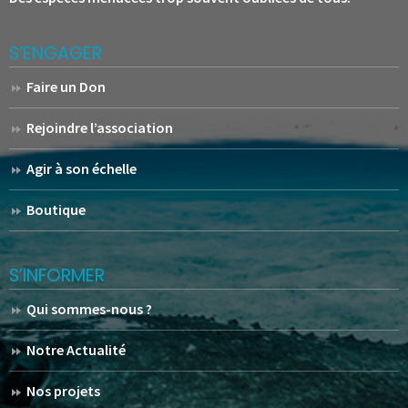
S’ENGAGER
Faire un Don
Rejoindre l’association
Agir à son échelle
Boutique
S’INFORMER
Qui sommes-nous ?
Notre Actualité
Nos projets