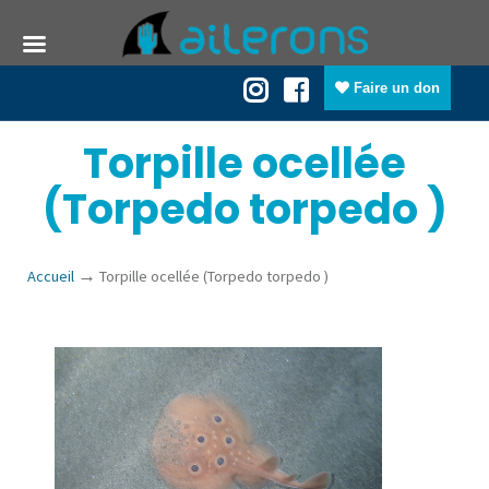
Faire un don
Torpille ocellée
(Torpedo torpedo )
→
Accueil
Torpille ocellée (Torpedo torpedo )