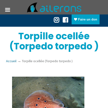
Faire un don
Torpille ocellée
(Torpedo torpedo )
→
Accueil
Torpille ocellée (Torpedo torpedo )