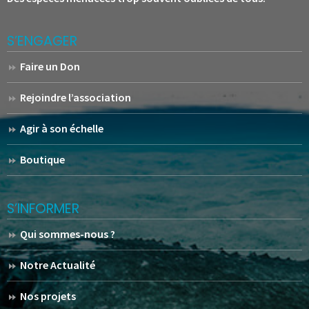
S’ENGAGER
Faire un Don
Rejoindre l’association
Agir à son échelle
Boutique
S’INFORMER
Qui sommes-nous ?
Notre Actualité
Nos projets