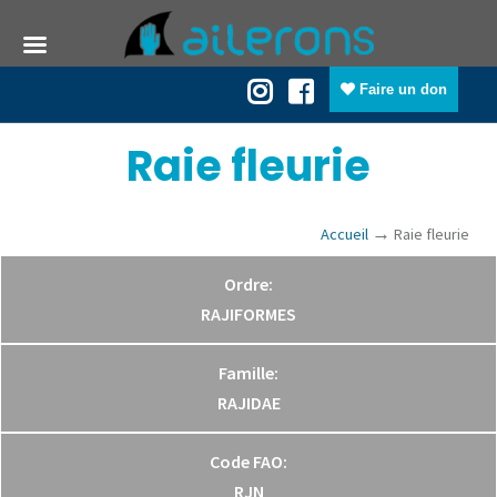
Faire un don
Raie fleurie
→
Accueil
Raie fleurie
Ordre:
RAJIFORMES
Famille:
RAJIDAE
Code FAO:
RJN