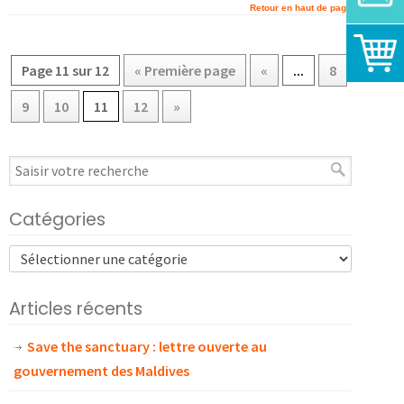
Retour en haut de page
Page 11 sur 12
« Première page
«
...
8
9
10
11
12
»
Catégories
Articles récents
Save the sanctuary : lettre ouverte au
gouvernement des Maldives