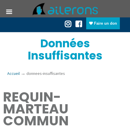
Faire un don
Données
Insuffisantes
→
Accueil
donnees-insuffisantes
REQUIN-
MARTEAU
COMMUN