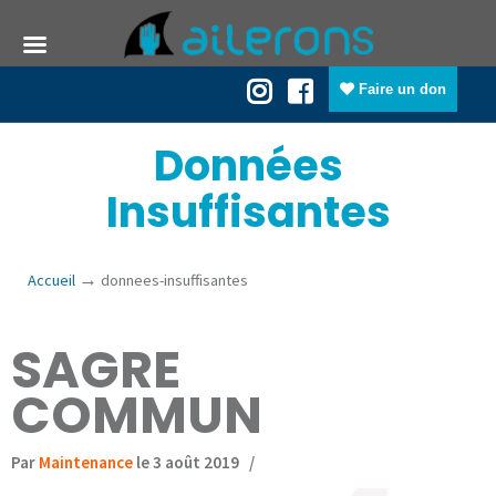
Faire un don
Données
Insuffisantes
→
Accueil
donnees-insuffisantes
SAGRE
COMMUN
Par
Maintenance
le 3 août 2019
/