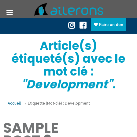
Faire un don
Article(s)
étiqueté(s) avec le
mot clé :
"Development"
.
→
Accueil
Étiquette (Mot-clé) : Development
SAMPLE