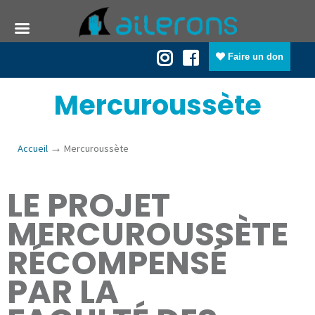
Faire un don
Mercuroussète
→
Accueil
Mercuroussète
LE PROJET
MERCUROUSSÈTE
RÉCOMPENSÉ
PAR LA