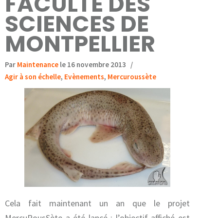
FACULTÉ DES
SCIENCES DE
MONTPELLIER
Par
Maintenance
le 16 novembre 2013
/
Agir à son échelle
,
Evènements
,
Mercuroussète
Cela fait maintenant un an que le projet
MercuRousSète a été lancé ; l’objectif affiché est