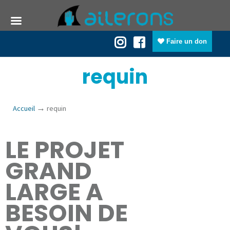
Faire un don
requin
→
Accueil
requin
LE PROJET
GRAND
LARGE A
BESOIN DE