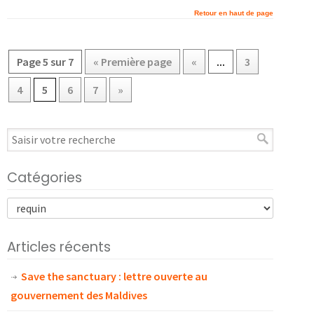
Retour en haut de page
Page 5 sur 7
« Première page
«
...
3
4
5
6
7
»
Catégories
Articles récents
Save the sanctuary : lettre ouverte au
gouvernement des Maldives