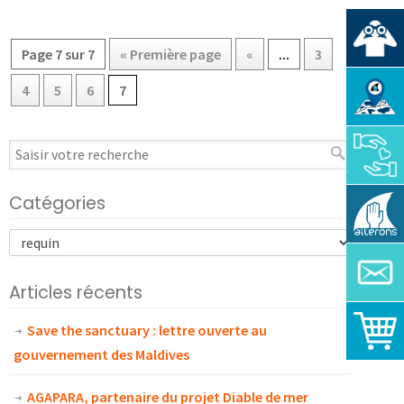
Page 7 sur 7
« Première page
«
...
3
4
5
6
7
Catégories
Articles récents
Save the sanctuary : lettre ouverte au
gouvernement des Maldives
AGAPARA, partenaire du projet Diable de mer