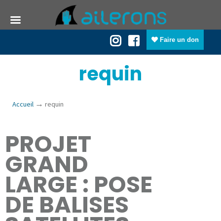
Faire un don
requin
→
Accueil
requin
PROJET
GRAND
LARGE : POSE
DE BALISES