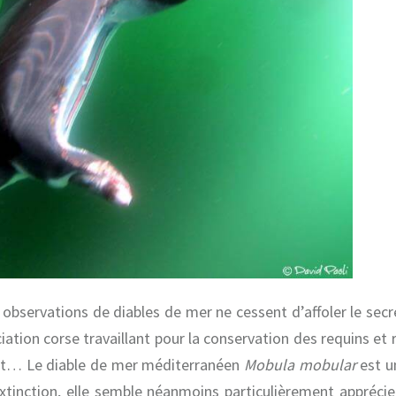
 observations de diables de mer ne cessent d’affoler le secr
tion corse travaillant pour la conservation des requins et r
tant… Le diable de mer méditerranéen
Mobula mobular
est u
extinction, elle semble néanmoins particulièrement apprécie