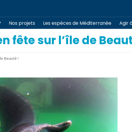
?
Nos projets
Les espèces de Méditerranée
Agir 
n fête sur l’île de Beaut
de Beauté !