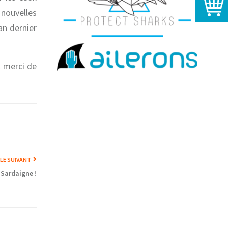
nouvelles
an dernier
t merci de
CLE SUIVANT
 Sardaigne !