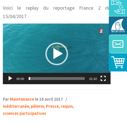
Voici le replay du reportage France 2 du
15/04/2017 :
Lecteur
vidéo
00:00
01:42
Par
Maintenance
le 16 avril 2017
/
méditerranée
,
pèlerin
,
Presse
,
requin
,
sciences participatives