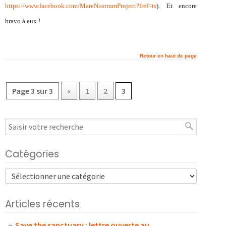
https://www.facebook.com/MareNostrumProject?fref=ts
). Et encore
bravo à eux !
Retour en haut de page
Page 3 sur 3
«
1
2
3
Catégories
Articles récents
Save the sanctuary : lettre ouverte au